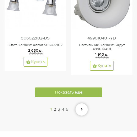
506022102-DS
499010401-YD
Спот DeMarkt Алгол 506022102
Светильник DeMarkt Барут
499010401
2 630 р.
7 500 р.
1 910 р.
7 640 р.
Купить
Купить
Показать еще
1
2
3
4
5