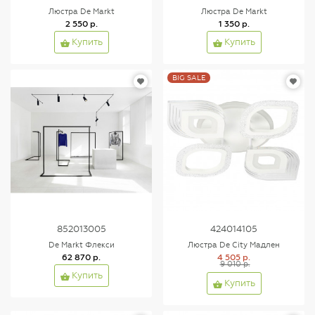
Люстра De Markt
Люстра De Markt
2 550 р.
1 350 р.
Купить
Купить
BIG SALE
852013005
424014105
De Markt Флекси
Люстра De City Мадлен
62 870 р.
4 505 р.
9 010 р.
Купить
Купить