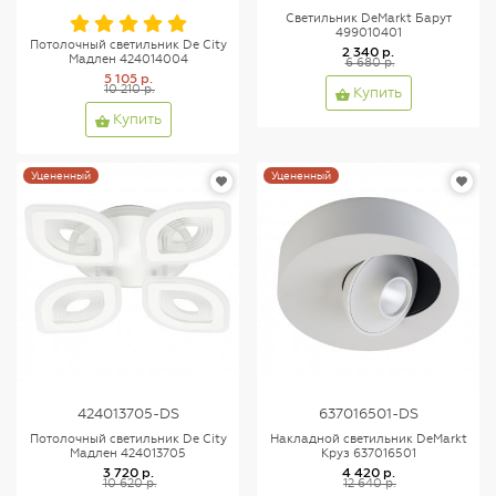
Светильник DeMarkt Барут
499010401
Потолочный светильник De City
2 340 р.
Мадлен 424014004
6 680 р.
5 105 р.
10 210 р.
Купить
Купить
Уцененный
Уцененный
424013705-DS
637016501-DS
Потолочный светильник De City
Накладной светильник DeMarkt
Мадлен 424013705
Круз 637016501
3 720 р.
4 420 р.
10 620 р.
12 640 р.