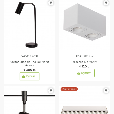
545033201
850011502
Настольная лампа De Markt
Люстра De Markt
Астор
4 120 р.
6 380 р.
Купить
Купить
Уцененный