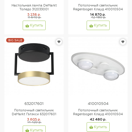
Настольная лампа DeMarkt
Потолочный светильник
Толедо 312033001
Regenbogen Клауд 410010504
5 238 р.
14 870 р.
11 640 р.
42 480 р.
Купить
Купить
BIG SALE
632017601
410010504
Потолочный светильник
Потолочный светильник
DeMarkt Гэлэкси 632017601
Regenbogen Клауд 410010504
3 605 р.
42 480 р.
14 420 р.
Купить
Купить