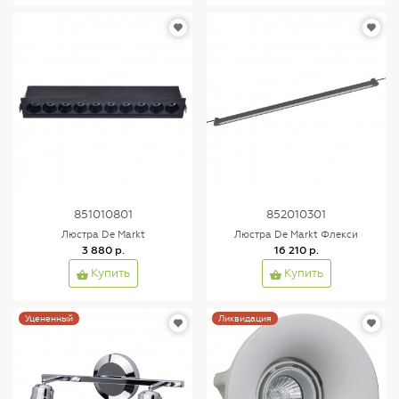
851010801
852010301
Люстра De Markt
Люстра De Markt Флекси
3 880 р.
16 210 р.
Купить
Купить
Уцененный
Ликвидация