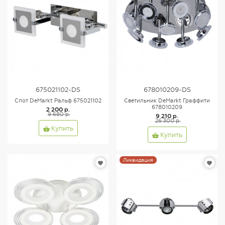
675021102-DS
678010209-DS
Спот DeMarkt Ральф 675021102
Светильник DeMarkt Граффити
678010209
2 200 р.
9 680 р.
9 210 р.
26 300 р.
Купить
Купить
Ликвидация