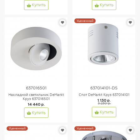
Купить
Купить
Уцененный
637016501
637014101-DS
Накладной светильник DeMarkt
Спот DeMarkt Круз 637014101
Круз 637016501
1 130 р.
3 230 р.
14 440 р.
Купить
Купить
Уцененный
Уцененный