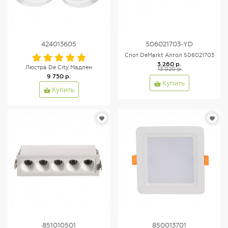
424013605
506021703-YD
Спот DeMarkt Алгол 506021703
3 260 р.
Люстра De City Мадлен
13 020 р.
9 750 р.
Купить
Купить
851010501
850013701