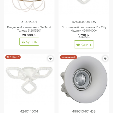
312013201
424014004-DS
Подвесной светильник DeMarkt
Потолочный светильник De City
Толедо 312013201
Мадлен 424014004
28 800 р.
1 790 р.
8 940 р.
Купить
Купить
BIG SALE
Уцененный
424014004
499010401-DS