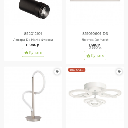
852012101
851010601-DS
Люстра De Markt Флекси
Люстра De Markt
11 080 р.
1 360 р.
3 880 р.
Купить
Купить
BIG SALE