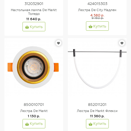
312032901
424015303
Настольная лампа De Markt
Люстра De City Мадлен
Толедо
4 580 р.
9 160 р.
11 640 р.
Купить
Купить
850010701
852011201
Люстра De Markt
Люстра De Markt Флекси
1 130 р.
11 360 р.
Купить
Купить