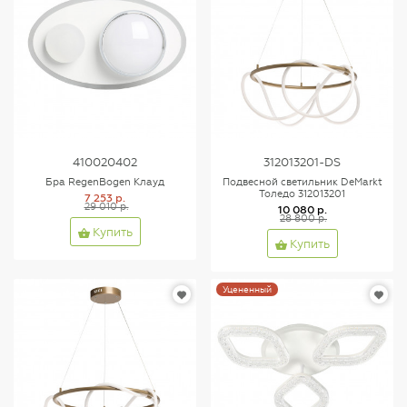
410020402
312013201-DS
Бра RegenBogen Клауд
Подвесной светильник DeMarkt
Толедо 312013201
7 253 р.
29 010 р.
10 080 р.
28 800 р.
Купить
Купить
Уцененный