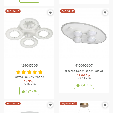
BIG SALE
BIG SALE
424013505
410010607
Люстра RegenBogen Клауд
19 865 р.
Люстра De City Мадлен
79 460 р.
5 435 р.
10 870 р.
Купить
Купить
BIG SALE
Уцененный