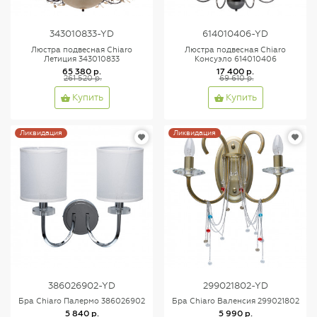
343010833-YD
614010406-YD
Люстра подвесная Chiaro
Люстра подвесная Chiaro
Летиция 343010833
Консуэло 614010406
65 380 р.
17 400 р.
261 520 р.
69 610 р.
Купить
Купить
Ликвидация
Ликвидация
386026902-YD
299021802-YD
Бра Chiaro Палермо 386026902
Бра Chiaro Валенсия 299021802
5 840 р.
5 990 р.