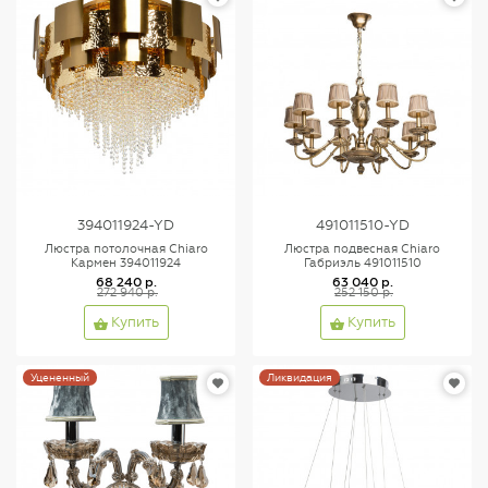
394011924-YD
491011510-YD
Люстра потолочная Chiaro
Люстра подвесная Chiaro
Кармен 394011924
Габриэль 491011510
68 240 р.
63 040 р.
272 940 р.
252 150 р.
Купить
Купить
Уцененный
Ликвидация