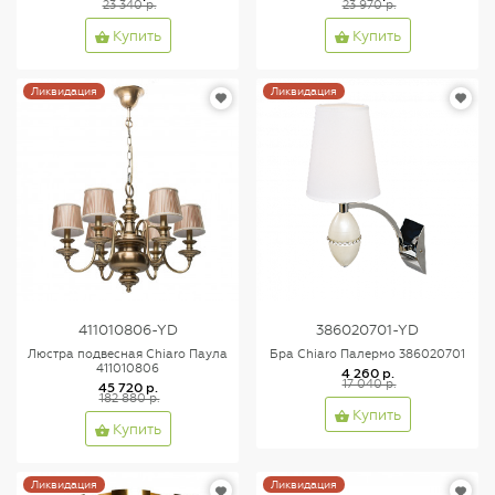
23 340 р.
23 970 р.
Купить
Купить
Ликвидация
Ликвидация
411010806-YD
386020701-YD
Люстра подвесная Chiaro Паула
Бра Chiaro Палермо 386020701
411010806
4 260 р.
17 040 р.
45 720 р.
182 880 р.
Купить
Купить
Ликвидация
Ликвидация