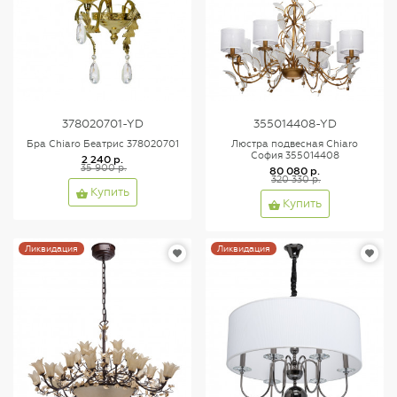
378020701-YD
355014408-YD
Бра Chiaro Беатрис 378020701
Люстра подвесная Chiaro
София 355014408
2 240 р.
35 900 р.
80 080 р.
320 330 р.
Купить
Купить
Ликвидация
Ликвидация