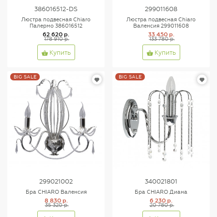
386016512-DS
299011608
Люстра подвесная Chiaro
Люстра подвесная Chiaro
Палермо 386016512
Валенсия 299011608
62 620 р.
33 450 р.
178 910 р.
133 780 р.
Купить
Купить
BIG SALE
BIG SALE
299021002
340021801
Бра CHIARO Валенсия
Бра CHIARO Диана
8 830 р.
6 230 р.
35 320 р.
20 780 р.