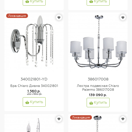
Купить
Купить
Ликвидация
340021801-YD
386017008
Бра Chiaro Диана 340021801
Люстра подвесная Chiaro
Palermo 386017008
1 560 р.
20 780 р.
139 090 р.
Купить
Купить
Ликвидация