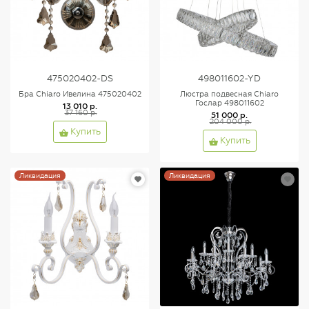
475020402-DS
498011602-YD
Бра Chiaro Ивелина 475020402
Люстра подвесная Chiaro
Гослар 498011602
13 010 р.
37 160 р.
51 000 р.
204 000 р.
Купить
Купить
Ликвидация
Ликвидация