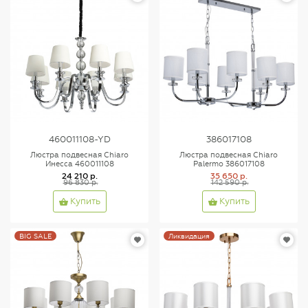
460011108-YD
386017108
Люстра подвесная Chiaro
Люстра подвесная Chiaro
Инесса 460011108
Palermo 386017108
24 210 р.
35 650 р.
96 830 р.
142 590 р.
Купить
Купить
BIG SALE
Ликвидация