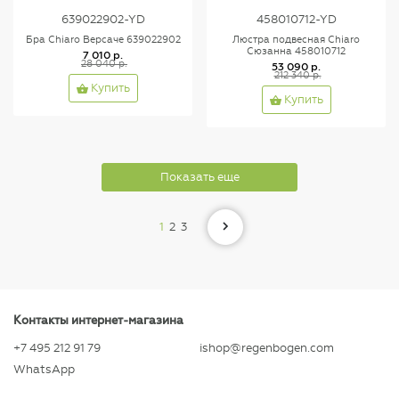
639022902-YD
458010712-YD
Бра Chiaro Версаче 639022902
Люстра подвесная Chiaro
Сюзанна 458010712
7 010 р.
28 040 р.
53 090 р.
212 340 р.
Купить
Купить
Показать еще
1
2
3
Контакты интернет-магазина
+7 495 212 91 79
ishop@regenbogen.com
WhatsApp