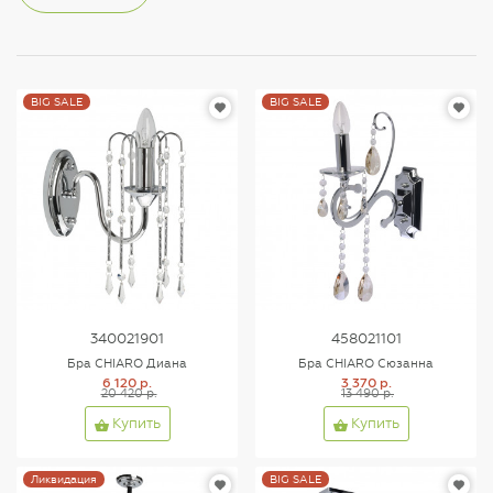
BIG SALE
BIG SALE
340021901
458021101
Бра CHIARO Диана
Бра CHIARO Сюзанна
6 120 р.
3 370 р.
20 420 р.
13 490 р.
Купить
Купить
Ликвидация
BIG SALE