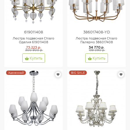
619011408
386017408-YD
Люстра подвесная Chiaro
Люстра подвесная Chiaro
Оделия 619011408
Палермо 386017408
75 225 р.
34 770 р.
300 900 р.
139 090 р.
Купить
Купить
Уцененный
BIG SALE