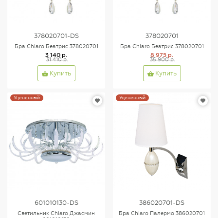
378020701-DS
378020701
Бра Chiaro Беатрис 378020701
Бра Chiaro Беатрис 378020701
3 140 р.
8 975 р.
31 410 р.
35 900 р.
Купить
Купить
Уцененный
Уцененный
601010130-DS
386020701-DS
Светильник Chiaro Джасмин
Бра Chiaro Палермо 386020701