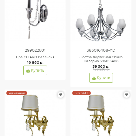
299022601
386016408-YD
Бра CHIARO Валенсия
Люстра подвесная Chiaro
Палермо 386016408
16 860 р.
39 560 р.
158 230 р.
Купить
Купить
Уцененный
BIG SALE