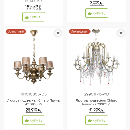
601010130
5 220 р.
14 910 р.
110 870 р.
316 770 р.
Купить
Купить
Уцененный
Ликвидация
411010806-DS
299011715-YD
Люстра подвесная Chiaro Паула
Люстра подвесная Chiaro
411010806
Валенсия 299011715
56 010 р.
41 600 р.
160 020 р.
166 410 р.
Купить
Купить