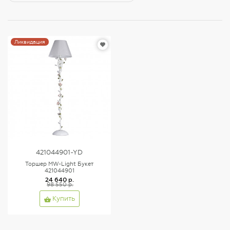
Ликвидация
421044901-YD
Торшер MW-Light Букет
421044901
24 640 р.
98 550 р.
Купить