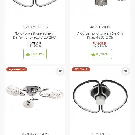
312012501-DS
463012105
Потолочный светильник
Люстра потолочная De City
DeMarkt Толедо 312012501
Клэр 463012105
1 940 р.
6 025 р.
16 190 р.
12 050 р.
Купить
Купить
Уцененный
BIG SALE
267012703-DS
312012601