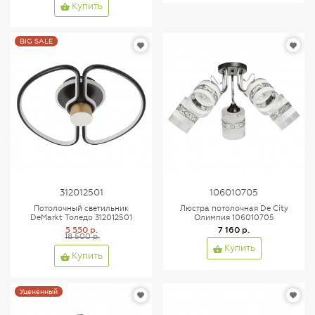
Купить
BIG SALE
312012501
106010705
Потолочный светильник
Люстра потолочная De City
DeMarkt Толедо 312012501
Олимпия 106010705
5 550 р.
7 160 р.
18 500 р.
Купить
Купить
Уцененный