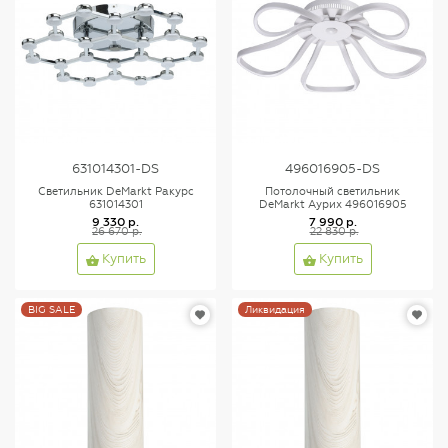
631014301-DS
496016905-DS
Светильник DeMarkt Ракурс
Потолочный светильник
631014301
DeMarkt Аурих 496016905
9 330 р.
7 990 р.
26 670 р.
22 830 р.
Купить
Купить
BIG SALE
Ликвидация