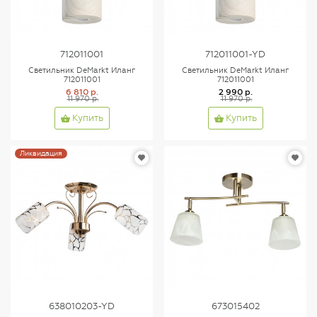
712011001
712011001-YD
Светильник DeMarkt Иланг
Светильник DeMarkt Иланг
712011001
712011001
6 810 р.
2 990 р.
11 970 р.
11 970 р.
Купить
Купить
Ликвидация
638010203-YD
673015402