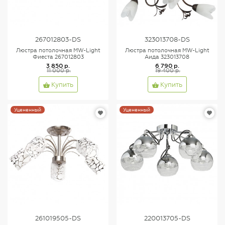
267012803-DS
323013708-DS
Люстра потолочная MW-Light
Люстра потолочная MW-Light
Фиеста 267012803
Аида 323013708
3 850 р.
6 790 р.
11 000 р.
19 400 р.
Купить
Купить
Уцененный
Уцененный
261019505-DS
220013705-DS