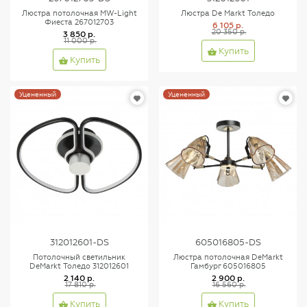
Люстра потолочная MW-Light
Люстра De Markt Толедо
Фиеста 267012703
6 105 р.
20 350 р.
3 850 р.
11 000 р.
Купить
Купить
Уцененный
Уцененный
312012601-DS
605016805-DS
Потолочный светильник
Люстра потолочная DeMarkt
DeMarkt Толедо 312012601
Гамбург 605016805
2 140 р.
2 900 р.
17 810 р.
16 560 р.
Купить
Купить