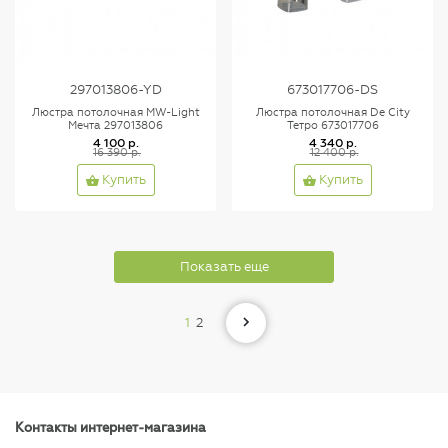
297013806-YD
673017706-DS
Люстра потолочная MW-Light
Люстра потолочная De City
Мечта 297013806
Тетро 673017706
4 100 р.
4 340 р.
16 390 р.
12 400 р.
Купить
Купить
Показать еще
1
2
Контакты интернет-магазина