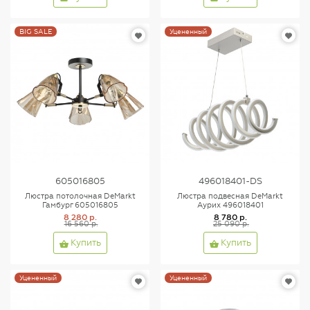
BIG SALE
Уцененный
605016805
496018401-DS
Люстра потолочная DeMarkt
Люстра подвесная DeMarkt
Гамбург 605016805
Аурих 496018401
8 280 р.
8 780 р.
16 560 р.
25 090 р.
Купить
Купить
Уцененный
Уцененный