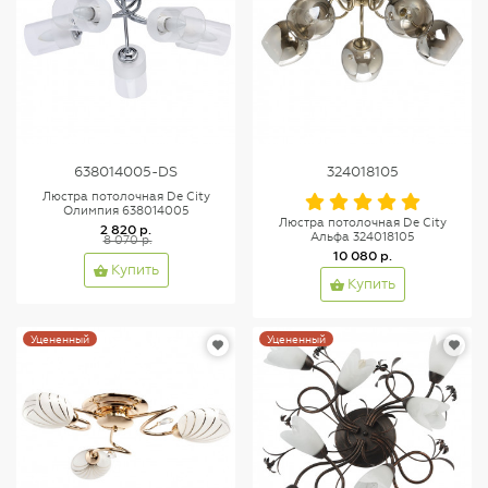
638014005-DS
324018105
Люстра потолочная De City
Олимпия 638014005
Люстра потолочная De City
2 820 р.
Альфа 324018105
8 070 р.
10 080 р.
Купить
Купить
Уцененный
Уцененный