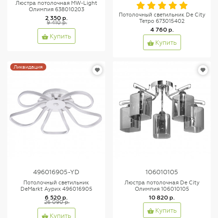
Люстра потолочная MW-Light
Олимпия 638010203
Потолочный светильник De City
2 350 р.
Тетро 673015402
9 410 р.
4 760 р.
Купить
Купить
Ликвидация
496016905-YD
106010105
Потолочный светильник
Люстра потолочная De City
DeMarkt Аурих 496016905
Олимпия 106010105
6 520 р.
10 820 р.
26 090 р.
Купить
Купить