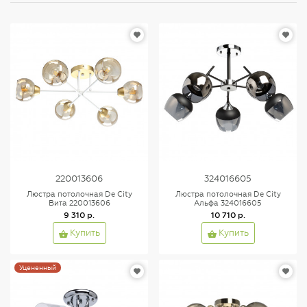
220013606
324016605
Люстра потолочная De City
Люстра потолочная De City
Вита 220013606
Альфа 324016605
9 310 р.
10 710 р.
Купить
Купить
Уцененный