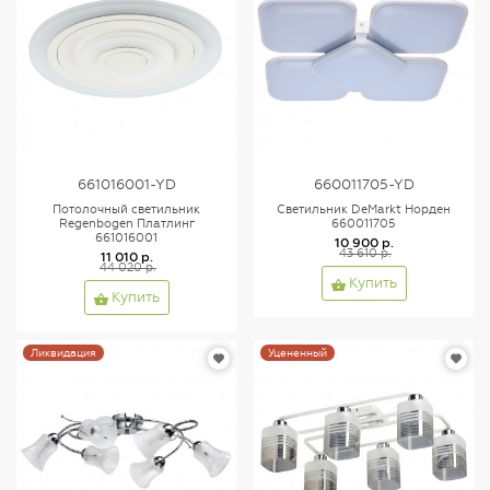
661016001-YD
660011705-YD
Потолочный светильник
Светильник DeMarkt Норден
Regenbogen Платлинг
660011705
661016001
10 900 р.
43 610 р.
11 010 р.
44 020 р.
Купить
Купить
Ликвидация
Уцененный