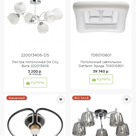
220013406-DS
706010801
Люстра потолочная De City
Потолочный светильник
Вита 220013406
DeMarkt Эрида 706010801
3 200 р.
39 740 р.
9 410 р.
Купить
Купить
Уцененный
BIG SALE