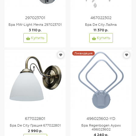
297023701
467022302
Бра MW-Light Мечта 297023701
Бра De City Лайма
3 110 р.
11 370 р.
Купить
Купить
Ликвидация
677022801
496023602-YD
Бра De City Грация 677022801
Бра Regenbogen Аурих
496023602
2 990 р.
4 240 р.