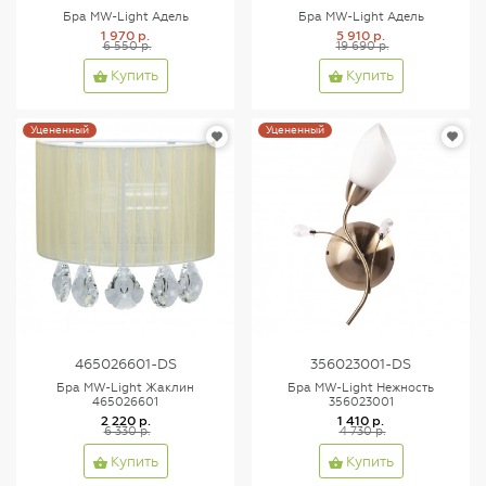
Бра MW-Light Адель
Бра MW-Light Адель
1 970 р.
5 910 р.
6 550 р.
19 690 р.
Купить
Купить
Уцененный
Уцененный
465026601-DS
356023001-DS
Бра MW-Light Жаклин
Бра MW-Light Нежность
465026601
356023001
2 220 р.
1 410 р.
6 330 р.
4 730 р.
Купить
Купить