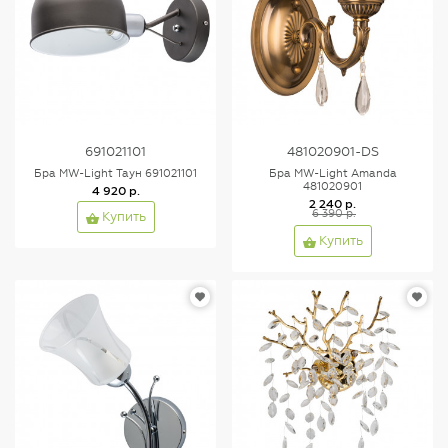
691021101
481020901-DS
Бра MW-Light Таун 691021101
Бра MW-Light Amanda
481020901
4 920 р.
2 240 р.
6 390 р.
Купить
Купить