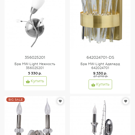
356025201
642024701-DS
Бра MW-Light Нежность
Бра MW-Light Аделард
356025201
642024701
5 330 р.
9 530 р.
27 240 р.
Купить
Купить
BIG SALE