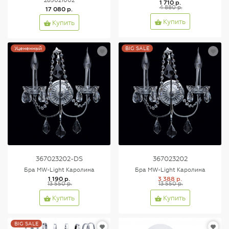
285021002
1 710 р.
4 880 р.
17 080 р.
Купить
Купить
Уцененный
BIG SALE
367023202-DS
367023202
Бра MW-Light Каролина
Бра MW-Light Каролина
1 190 р.
3 388 р.
13 550 р.
13 550 р.
Купить
Купить
BIG SALE