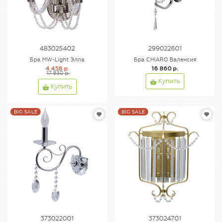
483025402
299022601
Бра MW-Light Элла
Бра CHIARO Валенсия
4 458 р.
16 860 р.
17 830 р.
Купить
Купить
BIG SALE
BIG SALE
373022001
373024701