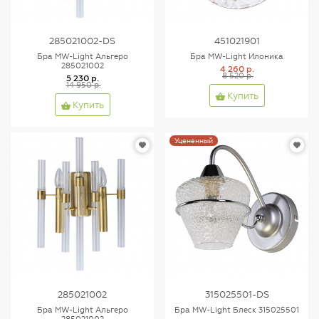
285021002-DS
451021901
Бра MW-Light Альгеро
Бра MW-Light Илоника
285021002
4 260 р.
8 520 р.
5 230 р.
14 950 р.
Купить
Купить
Уцененный
285021002
315025501-DS
Бра MW-Light Альгеро
Бра MW-Light Блеск 315025501