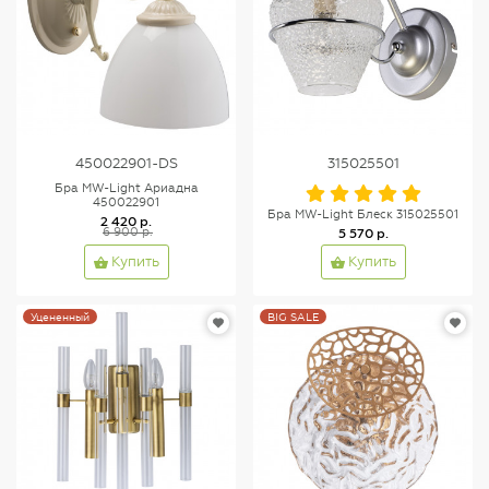
450022901-DS
315025501
Бра MW-Light Ариадна
450022901
Бра MW-Light Блеск 315025501
2 420 р.
6 900 р.
5 570 р.
Купить
Купить
Уцененный
BIG SALE