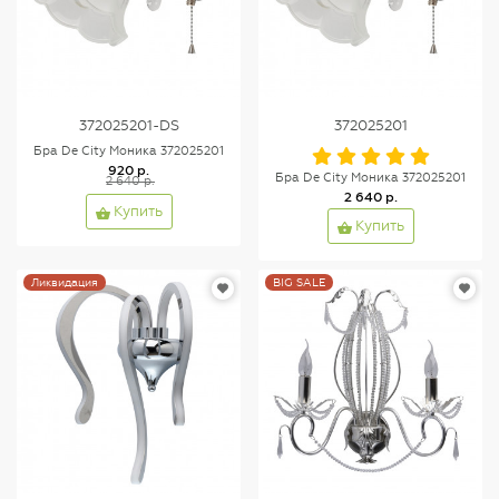
372025201-DS
372025201
Бра De City Моника 372025201
920 р.
Бра De City Моника 372025201
2 640 р.
2 640 р.
Купить
Купить
Ликвидация
BIG SALE