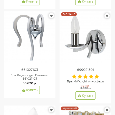
Купить
Купить
BIG SALE
661027103
699021301
Бра Regenbogen Платлинг
661027103
Бра MW-Light Атмосфера
50 620 р.
920 р.
3 670 р.
Купить
Купить
Уцененный