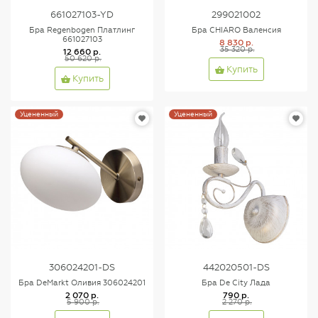
661027103-YD
299021002
Бра Regenbogen Платлинг
Бра CHIARO Валенсия
661027103
8 830 р.
35 320 р.
12 660 р.
50 620 р.
Купить
Купить
Уцененный
Уцененный
306024201-DS
442020501-DS
Бра DeMarkt Оливия 306024201
Бра De City Лада
2 070 р.
790 р.
5 900 р.
2 270 р.