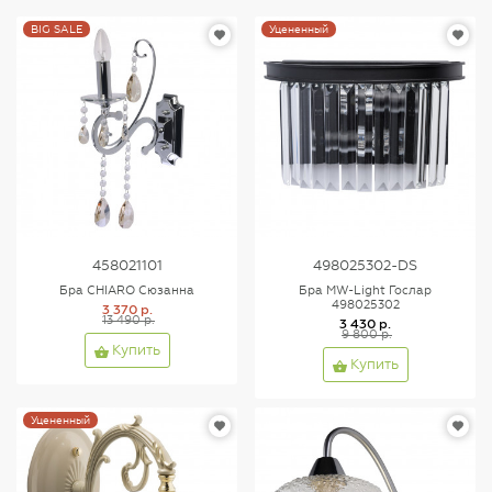
BIG SALE
Уцененный
458021101
498025302-DS
Бра CHIARO Сюзанна
Бра MW-Light Гослар
498025302
3 370 р.
13 490 р.
3 430 р.
9 800 р.
Купить
Купить
Уцененный