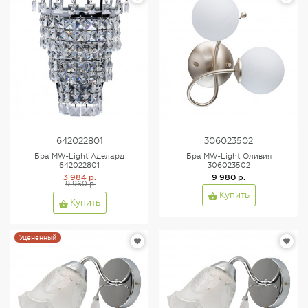
642022801
306023502
Бра MW-Light Аделард
Бра MW-Light Оливия
642022801
306023502
3 984 р.
9 980 р.
9 960 р.
Купить
Купить
Уцененный