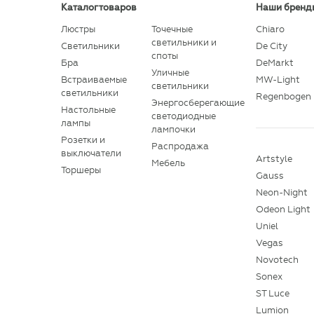
Каталог товаров
Наши бренд
Люстры
Точечные
Chiaro
светильники и
Светильники
De City
споты
Бра
DeMarkt
Уличные
Встраиваемые
MW-Light
светильники
светильники
Regenbogen
Энергосберегающие
Настольные
светодиодные
лампы
лампочки
Розетки и
Распродажа
выключатели
Artstyle
Мебель
Торшеры
Gauss
Neon-Night
Odeon Light
Uniel
Vegas
Novotech
Sonex
ST Luce
Lumion