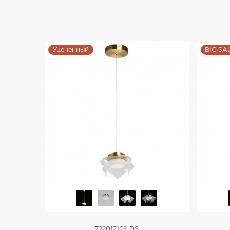
Уцененный
BIG SA
722012101-DS