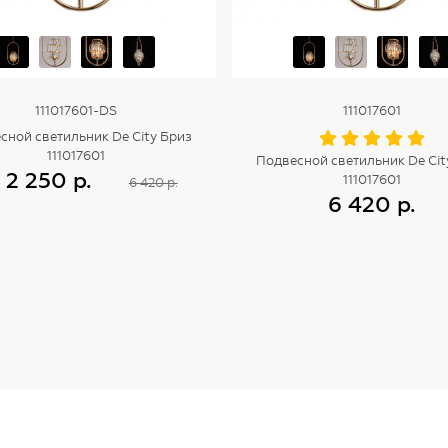
111017601-DS
111017601
сной светильник De City Бриз
111017601
Подвесной светильник De Cit
2 250 р.
111017601
6 420 р.
6 420 р.
Купить
Купить