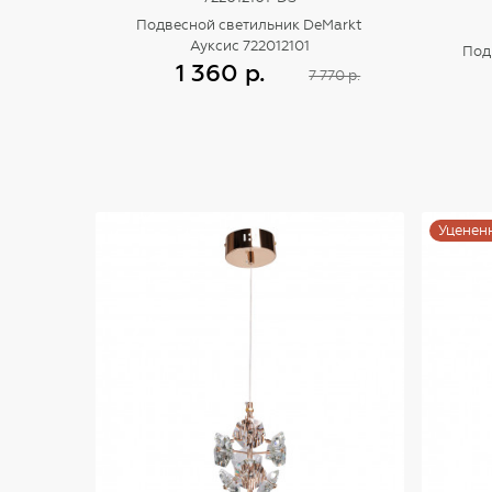
Подвесной светильник DeMarkt
Ауксис 722012101
Под
1 360 р.
7 770 р.
Купить
Уценен