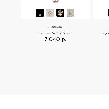
510013801
Люстра De City Оскар
Подве
7 040 р.
Купить