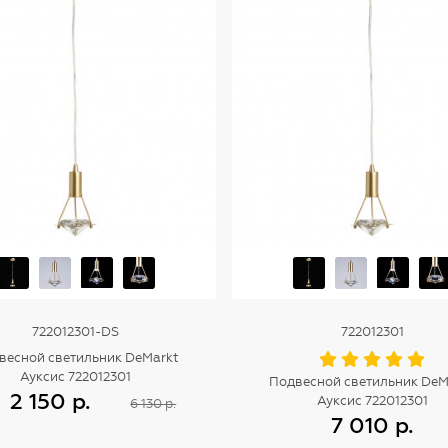
722012301-DS
722012301
весной светильник DeMarkt
Ауксис 722012301
Подвесной светильник DeM
2 150 р.
Ауксис 722012301
6 130 р.
7 010 р.
Купить