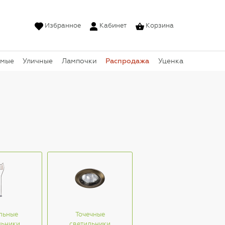
Избранное
Кабинет
Корзина
Распродажа
емые
Уличные
Лампочки
Уценка
льные
Точечные
льники
светильники