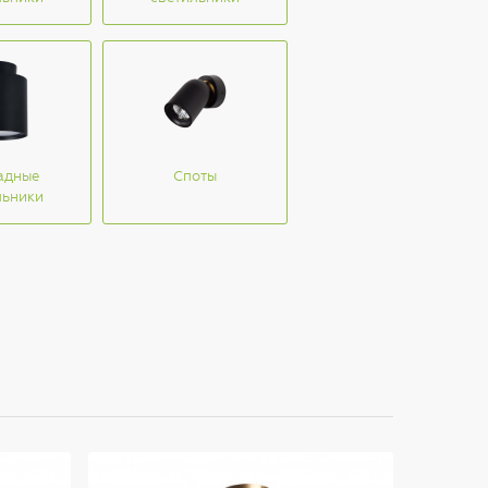
адные
Споты
льники