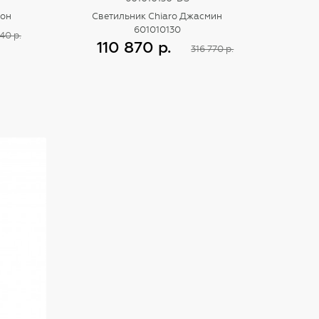
бон
Светильник Chiaro Джасмин
601010130
40 р.
110 870 р.
316 770 р.
Купить