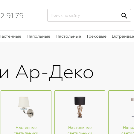
2 91 79
Настенные
Напольные
Настольные
Трековые
Встраива
и Ар-Деко
Настенные
Настольные
Напо
светильники
светильники
свети