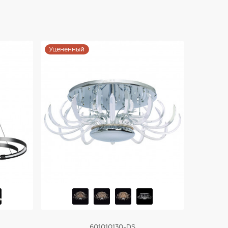
Купить
Уцененный
601010130-DS