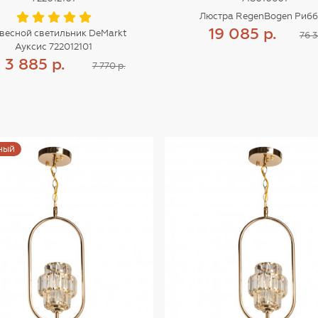
Люстра RegenBogen Риб
19 085 р.
весной светильник DeMarkt
76 3
Ауксис 722012101
Купить
3 885 р.
7 770 р.
Купить
ный