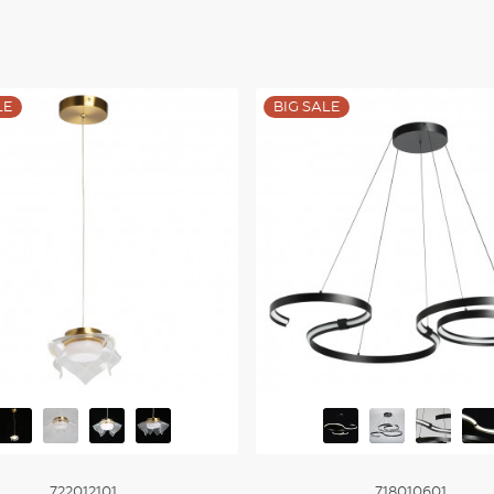
Купить
LE
BIG SALE
722012101
718010601