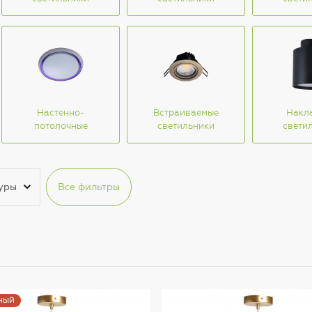
Настенно-
Встраиваемые
Накл
потолочные
светильники
свети
уры
Все фильтры
ный