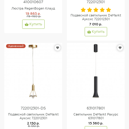
410010607
722012301
Люстра RegenBogen Клауд
19 865 р.
Подвесной светильник DeMarkt
79 460 р.
Ауксис 722012301
7 010 р.
Купить
Купить
Уцененный
722012301-DS
631017801
Подвесной светильник DeMarkt
Светильник DeMarkt Ракурс
Ауксис 722012301
631017801
2 150 р.
15 360 р.
6 130 р.