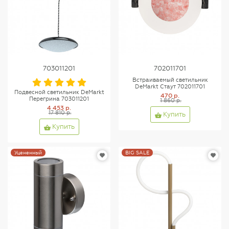
703011201
702011701
Встраиваемый светильник
DeMarkt Стаут 702011701
Подвесной светильник DeMarkt
470 р.
Перегрина 703011201
1 860 р.
4 453 р.
17 810 р.
Купить
Купить
Уцененный
BIG SALE