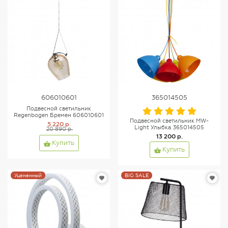
606010601
365014505
Подвесной светильник
Regenbogen Бремен 606010601
Подвесной светильник MW-
5 220 р.
Light Улыбка 365014505
20 890 р.
13 200 р.
Купить
Купить
Уцененный
BIG SALE