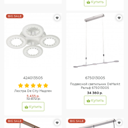
Купить
BIG SALE
424013505
675013005
Подвесной светильник DeMarkt
Ральф 675013005
Люстра De City Мадлен
34 360 р.
5 435 р.
10 870 р.
Купить
Купить
BIG SALE
BIG SALE