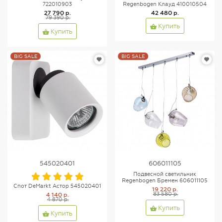
722010903
Regenbogen Клауд 410010504
27 790 р.
42 480 р.
79 390 р.
Купить
Купить
BIG SALE
BIG SALE
545020401
606011105
Подвесной светильник
Regenbogen Бремен 606011105
Спот DeMarkt Астор 545020401
19 220 р.
4 140 р.
83 580 р.
4 870 р.
Купить
Купить