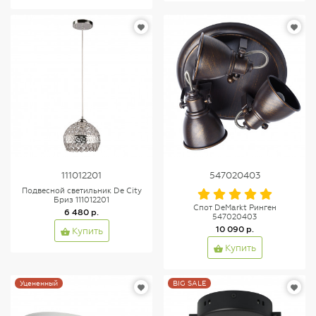
111012201
547020403
Подвесной светильник De City
Бриз 111012201
Спот DeMarkt Ринген
6 480 р.
547020403
10 090 р.
Купить
Купить
Уцененный
BIG SALE