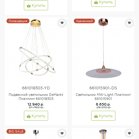
Купить
Купить
Ликвидация
Уцененный
661018303-YD
661015901-DS
Подвесной светильник DeMarkt
Светильник MW-Light Платлинг
Платлинг 661018303
661015901
12 940 р.
6 650 р.
51 760 р.
29 210 р.
Купить
Купить
BIG SALE