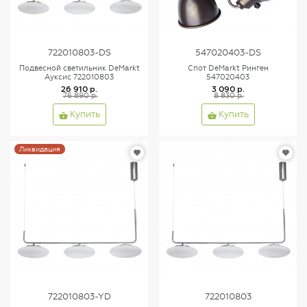
722010803-DS
547020403-DS
Подвесной светильник DeMarkt
Спот DeMarkt Ринген
Ауксис 722010803
547020403
26 910 р.
3 090 р.
76 890 р.
8 830 р.
Купить
Купить
Ликвидация
722010803-YD
722010803