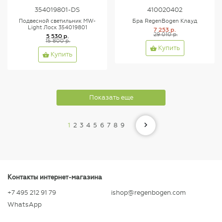
354019801-DS
410020402
Подвесной светильник MW-
Бра RegenBogen Клауд
Light Лоск 354019801
7 253 р.
29 010 р.
5 530 р.
15 800 р.
Купить
Купить
Показать еще
1
2
3
4
5
6
7
8
9
Контакты интернет-магазина
+7 495 212 91 79
ishop@regenbogen.com
WhatsApp