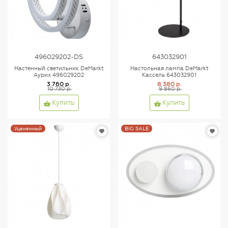
496029202-DS
643032901
Настенный светильник DeMarkt
Настольная лампа DeMarkt
Аурих 496029202
Кассель 643032901
3 760 р.
8 380 р.
10 730 р.
9 860 р.
Купить
Купить
Уцененный
BIG SALE