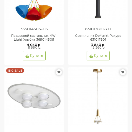
365014505-DS
631017801-YD
Подвесной светильник MW-
Светильник DeMarkt Ракурс
Light Улыбка 365014505
631017801
4 040 р.
3 840 р.
11 550 р.
15 360 р.
Купить
Купить
BIG SALE