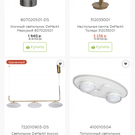
807020501-DS
312033001
Уличный светильник DeMarkt
Настольная лампа DeMarkt
Меркурий 807020501
Толедо 312033001
1 940 р.
5 238 р.
5 540 р.
11 640 р.
Купить
Купить
Уцененный
722010903-DS
410010504
Светильник DeMarkt Ауксис
Потолочный светильник