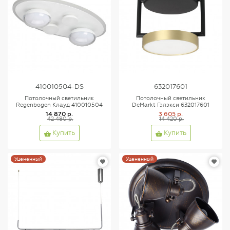
410010504-DS
632017601
Потолочный светильник
Потолочный светильник
Regenbogen Клауд 410010504
DeMarkt Гэлэкси 632017601
14 870 р.
3 605 р.
42 480 р.
14 420 р.
Купить
Купить
Уцененный
Уцененный