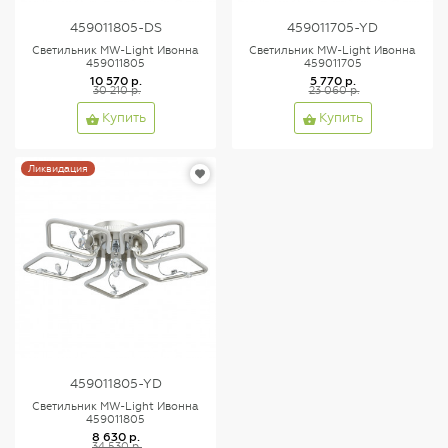
459011805-DS
459011705-YD
Светильник MW-Light Ивонна
Светильник MW-Light Ивонна
459011805
459011705
10 570 р.
5 770 р.
30 210 р.
23 060 р.
Купить
Купить
Ликвидация
459011805-YD
Светильник MW-Light Ивонна
459011805
8 630 р.
34 530 р.