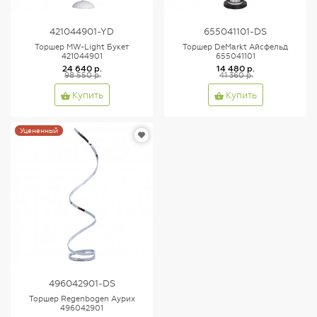
421044901-YD
655041101-DS
Торшер MW-Light Букет
Торшер DeMarkt Айсфельд
421044901
655041101
24 640 р.
14 480 р.
98 550 р.
41 360 р.
Купить
Купить
Уцененный
496042901-DS
Торшер Regenbogen Аурих
496042901