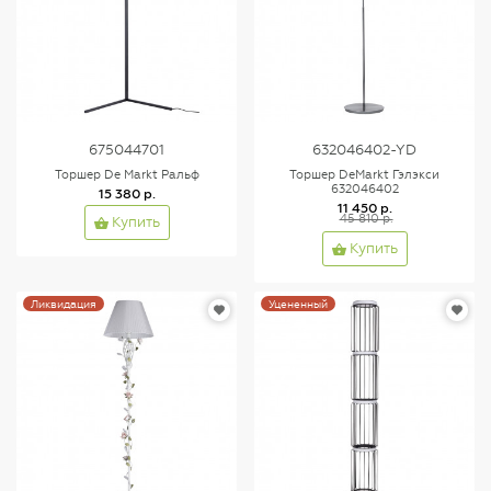
675044701
632046402-YD
Торшер De Markt Ральф
Торшер DeMarkt Гэлэкси
632046402
15 380 р.
11 450 р.
45 810 р.
Купить
Купить
Ликвидация
Уцененный