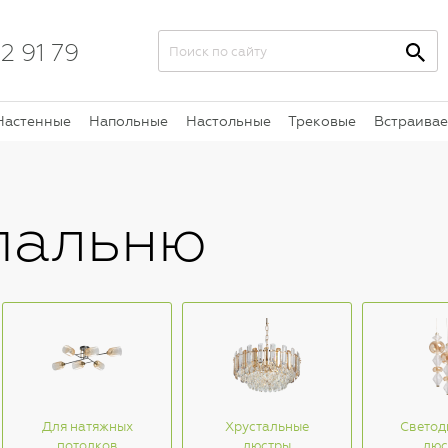
2 91 79
Настенные
Напольные
Настольные
Трековые
Встраива
пальню
Для натяжных
Хрустальные
Светод
потолков
люстры
люс