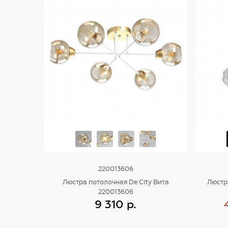
220013606
Люстра потолочная De City Вита
Люстр
220013606
9 310 р.
Купить