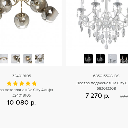
324018105
683013308-DS
Люстра подвесная De City 
683013308
ра потолочная De City Альфа
7 270 р.
324018105
20 7
10 080 р.
Купить
Купить