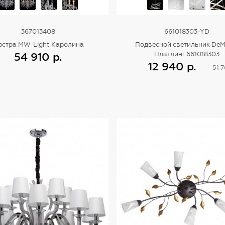
367013408
661018303-YD
стра MW-Light Каролина
Подвесной светильник DeM
54 910 р.
Платлинг 661018303
12 940 р.
51 7
Купить
Купить