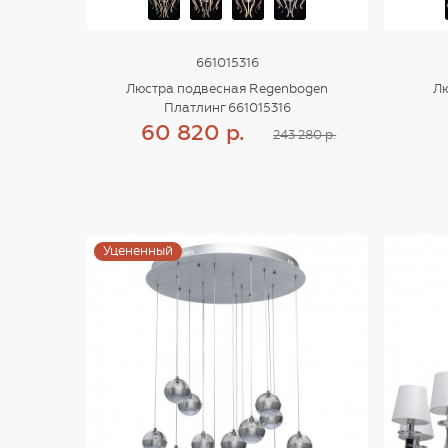
661015316
Люстра подвесная Regenbogen
Лю
Платлинг 661015316
60 820 р.
243 280 р.
Купить
Уцененный