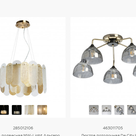
285012106
463011705
 подвесная MW-Light Альгеро
Люстра потолочная De City