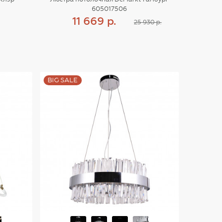
605017506
11 669 р.
25 930 р.
Купить
BIG SALE