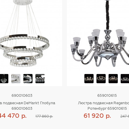
690010603
659010615
а подвесная DeMarkt Глобула
Люстра подвесная Regenb
690010603
Ротенбург 659010615
44 470 р.
61 920 р.
177 860 р.
247 
Купить
Купить