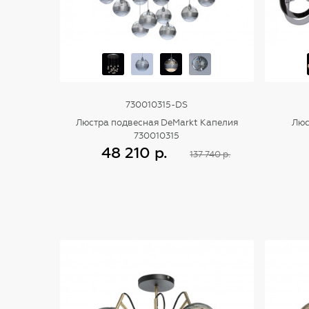
730010315-DS
Люстра подвесная DeMarkt Капелия
Люс
730010315
48 210 р.
137 740 р.
Купить