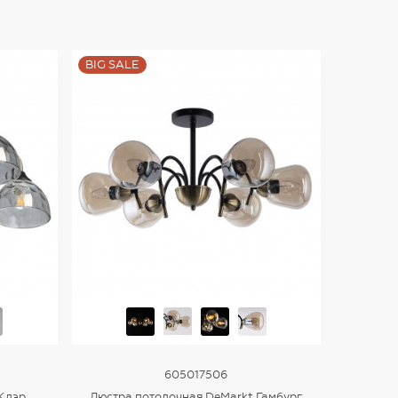
BIG SALE
605017506
 Клэр
Люстра потолочная DeMarkt Гамбург