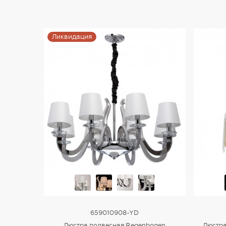
Ликвидация
659010908-YD
Люстра подвесная Regenbogen
Люстра