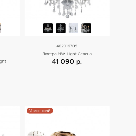
482016705
Люстра MW-Light Селена
41 090 р.
ght
Купить
Уцененный