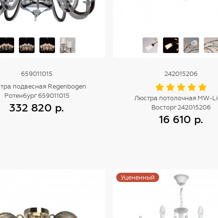
659011015
242015206
тра подвесная Regenbogen
Ротенбург 659011015
Люстра потолочная MW-Li
332 820 р.
Восторг 242015206
16 610 р.
Купить
Купить
Уцененный