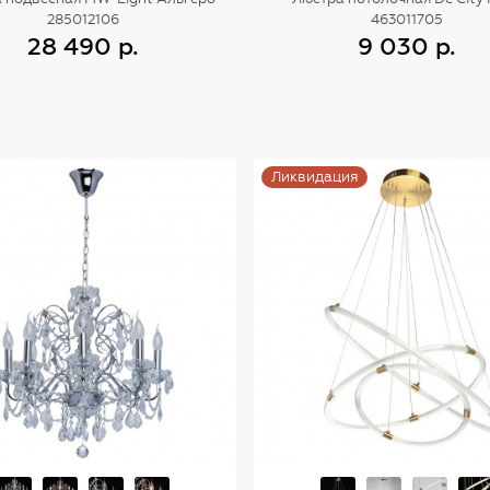
285012106
463011705
28 490 р.
9 030 р.
Купить
Купить
Ликвидация