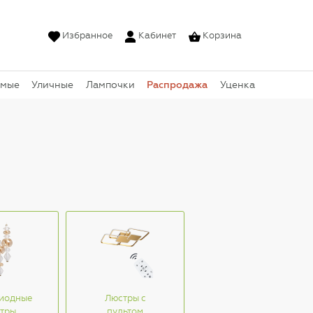
Избранное
Кабинет
Корзина
Распродажа
емые
Уличные
Лампочки
Уценка
иодные
Люстры с
тры
пультом