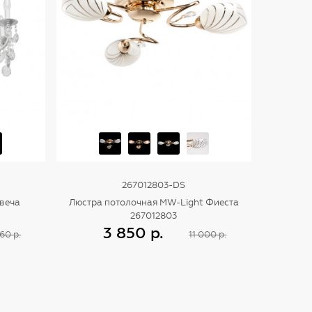
267012803-DS
Свеча
Люстра потолочная MW-Light Фиеста
267012803
3 850 р.
60 р.
11 000 р.
Купить