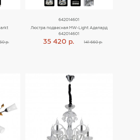
642014601
arkt
Люстра подвесная MW-Light Аделард
642014601
35 420 р.
60 р.
141 660 р.
Купить