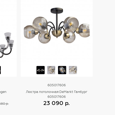
605017606
ogen
Люстра потолочная DeMarkt Гамбург
605017606
23 090 р.
680 р.
Купить