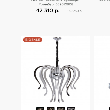
Ротенбург 659010908
42 310 р.
169 230 р.
Купить
BIG SALE