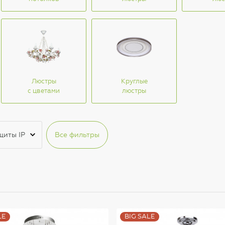
Люстры
Круглые
с цветами
люстры
щиты IP
Все фильтры
LE
BIG SALE