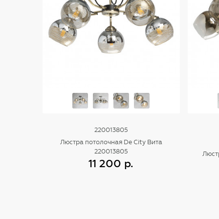
220013805
Люстра потолочная De City Вита
220013805
Люст
11 200 р.
Купить