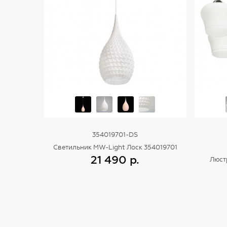
354019701-DS
Светильник MW-Light Лоск 354019701
21 490 р.
Люст
Купить