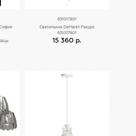
631017801
 София
Светильник DeMarkt Ракурс
631017801
15 360 р.
90 р.
Купить