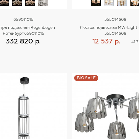
659011015
355014608
тра подвесная Regenbogen
Люстра подвесная MW-Light
Ротенбург 659011015
355014608
332 820 р.
12 537 р.
41 7
Купить
Купить
BIG SALE