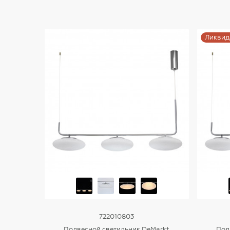
Ликвид
722010803
Подвесной светильник DeMarkt
Под