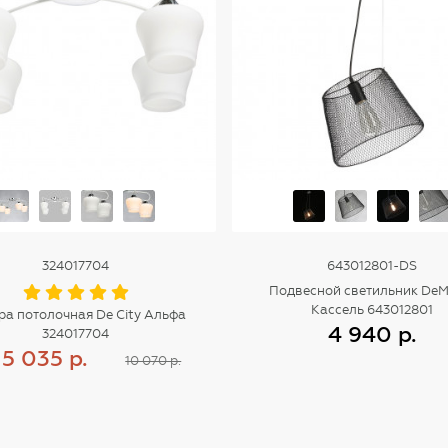
324017704
643012801-DS
Подвесной светильник DeM
Кассель 643012801
ра потолочная De City Альфа
4 940 р.
324017704
5 035 р.
10 070 р.
Купить
Купить