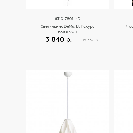
631017801-YD
Светильник DeMarkt Ракурс
Люс
631017801
3 840 р.
15 360 р.
Купить