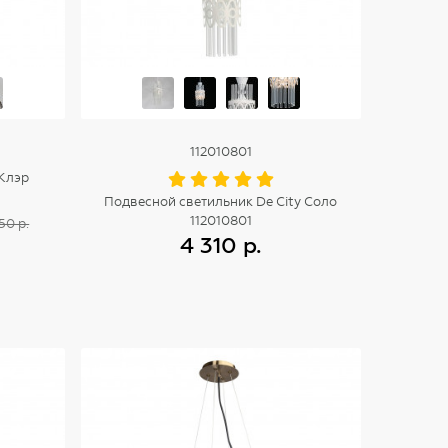
112010801
 Клэр
Подвесной светильник De City Соло
112010801
50 р.
4 310 р.
Купить