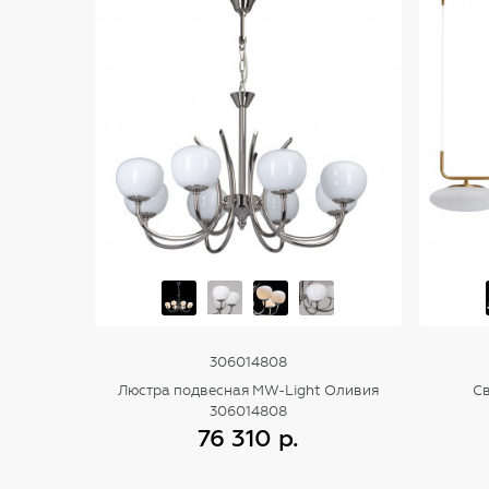
306014808
Люстра подвесная MW-Light Оливия
Св
306014808
76 310 р.
Купить