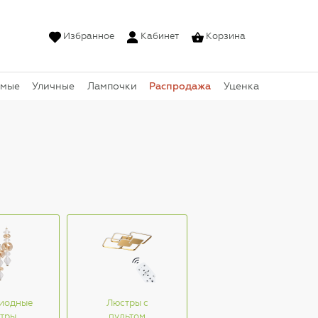
Избранное
Кабинет
Корзина
Распродажа
емые
Уличные
Лампочки
Уценка
иодные
Люстры с
тры
пультом