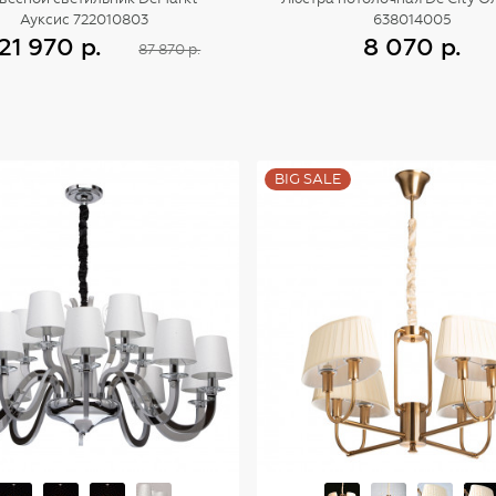
Ауксис 722010803
638014005
21 970 р.
8 070 р.
87 870 р.
Купить
Купить
BIG SALE