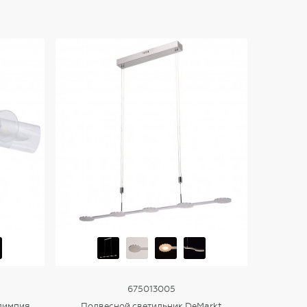
675013005
лимпия
Подвесной светильник DeMarkt