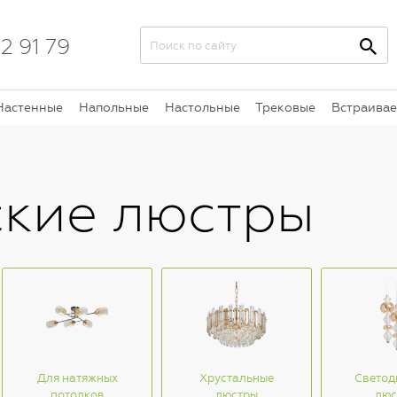
2 91 79
Настенные
Напольные
Настольные
Трековые
Встраива
кие люстры
Для натяжных
Хрустальные
Светод
потолков
люстры
люс