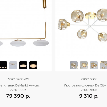
722010903-DS
220013606
етильник DeMarkt Ауксис
Люстра потолочная De City
722010903
220013606
79 390 р.
9 310 р.
Купить
Купить