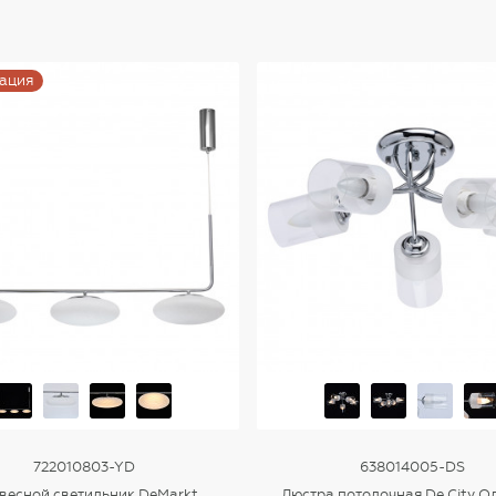
ация
722010803-YD
638014005-DS
весной светильник DeMarkt
Люстра потолочная De City О