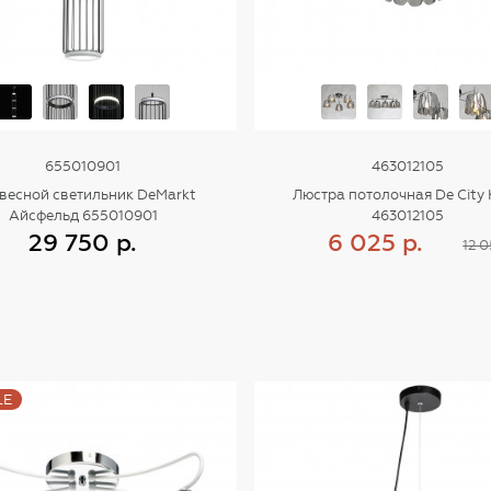
655010901
463012105
весной светильник DeMarkt
Люстра потолочная De City
Айсфельд 655010901
463012105
29 750 р.
6 025 р.
12 0
Купить
Купить
LE